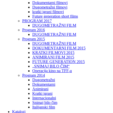
Dokumentarni filmovi
Dugometražni filmovi
kratki igrani filmovi
Future generation short films
PROGRAM 2017
DUGOMETRAŽNI FILM
Program 2016
DUGOMETRAŽNI FILM
Program 2015
DUGOMETRAŽNI FILM
DOKUMENTARNI FILM 2015
KRATKI FILMOVI 2015
ANIMIRANI FILM 2015
FUTURE GENERATION 2015
„SNIMAJ BILO ČIM“
Operacija kino na TFF-u
Program 2014
Dugometražni
Dokumentarni
Animirani
Kratki igrani
Internacionalni
Snimaj bilo čim
Italijanski film
Katalozi