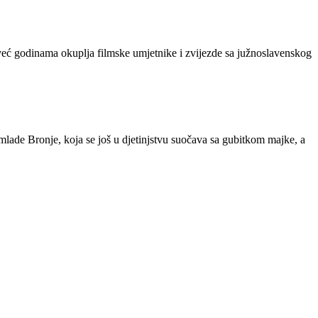
i već godinama okuplja filmske umjetnike i zvijezde sa južnoslavenskog
 mlade Bronje, koja se još u djetinjstvu suočava sa gubitkom majke, a