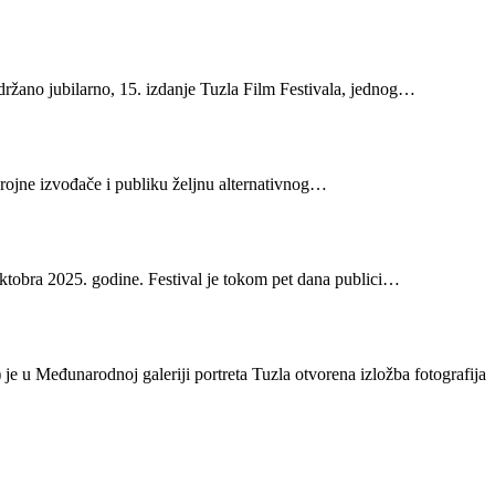
držano jubilarno, 15. izdanje Tuzla Film Festivala, jednog…
brojne izvođače i publiku željnu alternativnog…
oktobra 2025. godine. Festival je tokom pet dana publici…
je u Međunarodnoj galeriji portreta Tuzla otvorena izložba fotografija