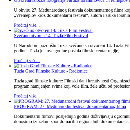
Otvorena izložba fotografija Faruka Ibrahimovića „Vremeplov 
U okviru 27. Međunarodnog festivala dokumentarnog filma koji se
„Vremeplov kroz dokumentarni festival“, autora Faruka Ibrahi
Pročitaj više...
Svečano otvoren 14. Tuzla Film Festival
U Narodnom pozorištu Tuzla svečano su otvoreni 14. Tuzla Film 
godine. Tuzla je i ove godine postala filmski centar regije,…
Pročitaj više...
Tuzla Grad Filmske Kulture - Radionice
Tuzla grad filmske kulture: Filmski dani kreativnosti Organiza
program namijenjen svima koji vole film, žele učiti od profesi
Pročitaj više...
PROGRAM: 27. Međunarodni festival dokumentarnog filma
Dokumentarni filmovi posljednjih godina doživljavaju ogromnu po
donosimo izuzetan izbor domaćih i regionalnih dokumentaraca