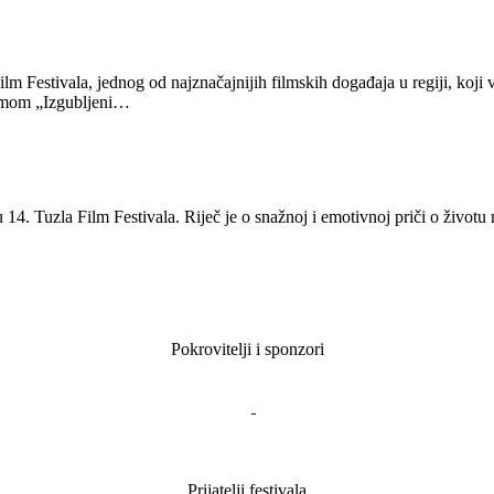
ilm Festivala, jednog od najznačajnijih filmskih događaja u regiji, koj
ilmom „Izgubljeni…
 14. Tuzla Film Festivala. Riječ je o snažnoj i emotivnoj priči o životu
Pokrovitelji i sponzori
Prijatelji festivala