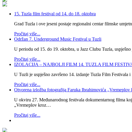
15. Tuzla film festival od 14. do 18. oktobra
Grad Tuzla i ove jeseni postaje regionalni centar filmske umje
Pročitaj više...
Održan 7. Underground Music Festival u Tuzli
U periodu od 15. do 19. oktobra, u Jazz Clubu Tuzla, uspješno 
Pročitaj više...
IZOLACIJA – NAJBOLJI FILM 14. TUZLA FILM FESTI
U Tuzli je uspješno završeno 14. izdanje Tuzla Film Festivala 
Pročitaj više...
Otvorena izložba fotografija Faruka Ibrahimovića „Vremeplov 
U okviru 27. Međunarodnog festivala dokumentarnog filma koji se
„Vremeplov kroz…
Pročitaj više...