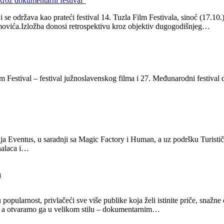
kroz dokumentarni festival“
 održava kao prateći festival 14. Tuzla Film Festivala, sinoć (17.10.) 
movića.Izložba donosi retrospektivu kroz objektiv dugogodišnjeg…
Festival – festival južnoslavenskog filma i 27. Međunarodni festival d
cija Eventus, u saradnji sa Magic Factory i Human, a uz podršku Turist
onalaca i…
pularnost, privlačeći sve više publike koja želi istinite priče, snažne
, a otvaramo ga u velikom stilu – dokumentarnim…