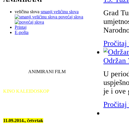
Grad Tuz
veličina slova
smanji velićinu slova
povećaj slova
umjetnos
Printaj
Narodno
E-pošta
Pročitaj 
Održan 
ANIMIRANI FILM
U period
uspješno
je i ov
KINO KALEIDOSKOP
Pročitaj 
11.09.2014., četvrtak