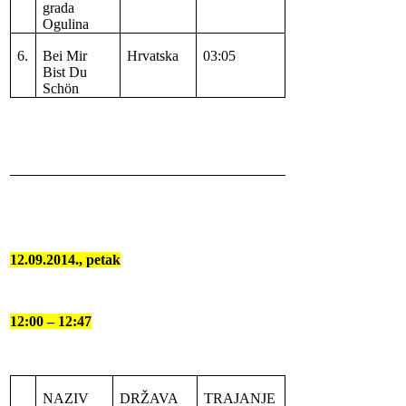
grada
Ogulina
6.
Bei Mir
Hrvatska
03:05
Bist Du
Sch
ö
n
12.09.2014., petak
12:00 – 12:47
NAZIV
DRŽAVA
TRAJANJE