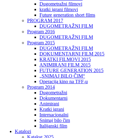
Dugometražni filmovi
kratki igrani filmovi
Future generation short films
PROGRAM 2017
DUGOMETRAŽNI FILM
Program 2016
DUGOMETRAŽNI FILM
Program 2015
DUGOMETRAŽNI FILM
DOKUMENTARNI FILM 2015
KRATKI FILMOVI 2015
ANIMIRANI FILM 2015
FUTURE GENERATION 2015
„SNIMAJ BILO ČIM“
Operacija kino na TFF-u
Program 2014
Dugometražni
Dokumentarni
Animirani
Kratki igrani
Internacionalni
Snimaj bilo čim
Italijanski film
Katalozi
Katalog 2025