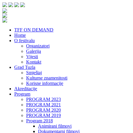
TFF ON DEMAND
Home
O festivalu
Organizatori
Galerija
Vijesti
Kontakt
Grad Tuzla
Smještaj
Kulturne znamenitosti
Korisne informacije
Akreditacije
Program
PROGRAM 2023
PROGRAM 2021
PROGRAM 2020
PROGRAM 2019
Program 2018
Animirani filmovi
Dokumentarni filmovi