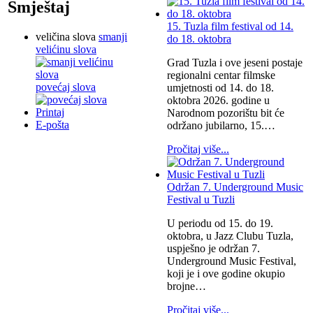
Smještaj
15. Tuzla film festival od 14.
veličina slova
smanji
do 18. oktobra
velićinu slova
Grad Tuzla i ove jeseni postaje
regionalni centar filmske
povećaj slova
umjetnosti od 14. do 18.
oktobra 2026. godine u
Printaj
Narodnom pozorištu bit će
E-pošta
održano jubilarno, 15.…
Pročitaj više...
Održan 7. Underground Music
Festival u Tuzli
U periodu od 15. do 19.
oktobra, u Jazz Clubu Tuzla,
uspješno je održan 7.
Underground Music Festival,
koji je i ove godine okupio
brojne…
Pročitaj više...