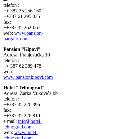
telefon :
++ 387 35 256 160
++387 61 295 035
fax:
++387 35 262-061
web:
www.pansion-
nargalic.com
Pansion “Kipovi”
Adresa: Franjevačka 10
telefon :
++ 387 62 389 478
web:
www.pansionkipovi.com
Hotel "Tehnograd"
Adresa: Žarka Vukovića bb
telefon :
++387 35 226 396
fax:
++387 35 226 810
e-mail:
info@hotel-
tehnograd.com
web:
www.hotel-
tehnograd.com