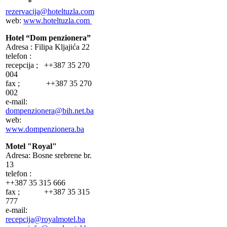
*
rezervacija@hoteltuzla.com
web:
www.hoteltuzla.com
Hotel “Dom penzionera”
Adresa : Filipa Kljajića 22
telefon :
recepcija ; ++387 35 270
004
fax ; ++387 35 270
002
e-mail:
dompenzionera@bih.net.ba
web:
www.dompenzionera.ba
Motel "Royal"
Adresa: Bosne srebrene br.
13
telefon :
++387 35 315 666
fax ; ++387 35 315
777
e-mail:
recepcija@royalmotel.ba