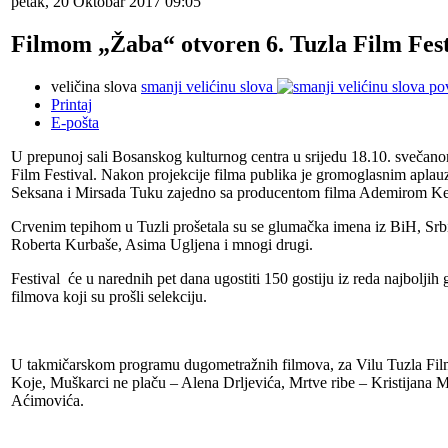
petak, 20 Oktobar 2017 09:05
Filmom „Žaba“ otvoren 6. Tuzla Film Fest
veličina slova
smanji velićinu slova
po
Printaj
E-pošta
U prepunoj sali Bosanskog kulturnog centra u srijedu 18.10. svečano
Film Festival. Nakon projekcije filma publika je gromoglasnim apla
Seksana i Mirsada Tuku zajedno sa producentom filma Ademirom K
Crvenim tepihom u Tuzli prošetala su se glumačka imena iz BiH, Srbi
Roberta Kurbaše, Asima Ugljena i mnogi drugi.
Festival će u narednih pet dana ugostiti 150 gostiju iz reda najboljih
filmova koji su prošli selekciju.
U takmičarskom programu dugometražnih filmova, za Vilu Tuzla Film F
Koje, Muškarci ne plaču – Alena Drljevića, Mrtve ribe – Kristijana 
Aćimovića.