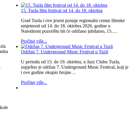
15. Tuzla film festival od 14. do 18. oktobra
Grad Tuzla i ove jeseni postaje regionalni centar filmske
umjetnosti od 14. do 18. oktobra 2026. godine u
Narodnom pozorištu bit će održano jubilarno, 15.…
Pročitaj više...
zla
andra
Održan 7. Underground Music Festival u Tuzli
U periodu od 15. do 19. oktobra, u Jazz Clubu Tuzla,
,
uspješno je održan 7. Underground Music Festival, koji je
i ove godine okupio brojne…
Pročitaj više...
ikole