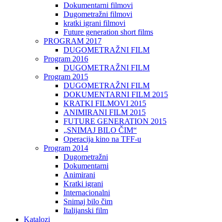
Dokumentarni filmovi
Dugometražni filmovi
kratki igrani filmovi
Future generation short films
PROGRAM 2017
DUGOMETRAŽNI FILM
Program 2016
DUGOMETRAŽNI FILM
Program 2015
DUGOMETRAŽNI FILM
DOKUMENTARNI FILM 2015
KRATKI FILMOVI 2015
ANIMIRANI FILM 2015
FUTURE GENERATION 2015
„SNIMAJ BILO ČIM“
Operacija kino na TFF-u
Program 2014
Dugometražni
Dokumentarni
Animirani
Kratki igrani
Internacionalni
Snimaj bilo čim
Italijanski film
Katalozi