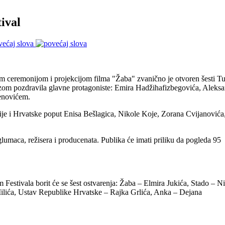
ival
većaj slova
m ceremonijom i projekcijom filma "Žaba" zvanično je otvoren šesti Tu
uzom pozdravila glavne protagoniste: Emira Hadžihafizbegovića, Aleks
enovićem.
je i Hrvatske poput Enisa Bešlagica, Nikole Koje, Zorana Cvijanovića
 glumaca, režisera i producenata. Publika će imati priliku da pogleda 95
estivala borit će se šest ostvarenja: Žaba – Elmira Jukića, Stado – N
Milića, Ustav Republike Hrvatske – Rajka Grlića, Anka – Dejana