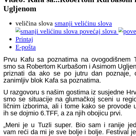
Ugljenom
veličina slova
smanji velićinu slova
povećaj slova
Printaj
E-pošta
Prvu Kafu sa poznatima na ovogodišnem T
smo sa Robertom Kurbašom i Asimom Uglje
priznati da ako se po jutru dan poznaje,
zanimljiv blok Kafa sa poznatima.
U razgovoru s našim gostima iz susjedne Hrv
smo se situacije na glumačkoj sceni u regi
ličnim izborima, ali i tome kako se provode u
ih se dojmio 6.TFF, a za njih obojicu prvi.
„Meni je u Tuzli super. Bio sam i ranije j
vam reći da mi je sve bolje i bolje. Festival j