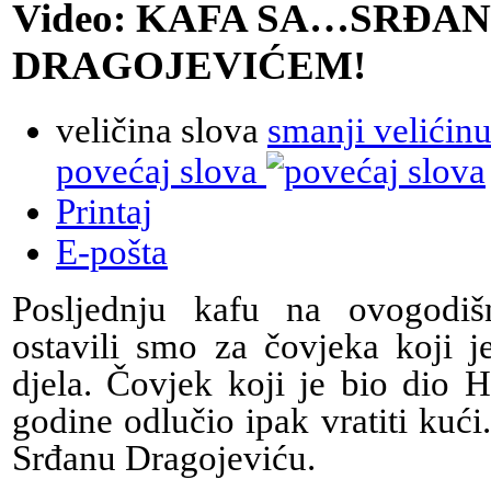
Video: KAFA SA…SRĐA
DRAGOJEVIĆEM!
veličina slova
smanji velićinu
povećaj slova
Printaj
E-pošta
Posljednju kafu na ovogodiš
ostavili smo za čovjeka koji j
djela. Čovjek koji je bio dio 
godine odlučio ipak vratiti kući.
Srđanu Dragojeviću.