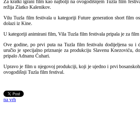
Za kratki igrani film kao najbolji na ovogodišnjem Tuzla film festiv
režija Zlatko Kalenikov.
Vilu Tuzla film festivala u kategoriji Future generation short film 
dolazi iz Kine.
U kategoriji animirani film, Vila Tuzla film festivala pripala je za f
Ove godine, po prvi puta na Tuzla film festivalu dodijeljena su i dv
uručio je specijalno priznanje za produkciju Slavenu Knezoviću, do
pripalo Adnanu Ćuhari.
Upravo je film u njegovoj produkciji, koji je ujedno i prvi bosansko
ovogodišnji Tuzla film festival.
na vrh