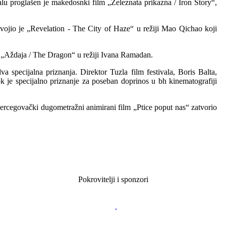
alu proglašen je makedosnki film „Zeleznata prikazna / Iron Story“,
osvojio je „Revelation - The City of Haze“ u režiji Mao Qichao koji
ilm „Aždaja / The Dragon“ u režiji Ivana Ramadan.
a specijalna priznanja. Direktor Tuzla film festivala, Boris Balta,
k je specijalno priznanje za poseban doprinos u bh kinematografiji
hercegovački dugometražni animirani film „Ptice poput nas“ zatvorio
Pokrovitelji i sponzori