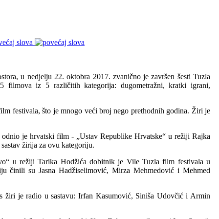
većaj slova
tora, u nedjelju 22. oktobra 2017. zvanično je završen šesti Tuzla
5 filmova iz 5 različitih kategorija: dugometražni, kratki igrani,
ilm festivala, što je mnogo veći broj nego prethodnih godina. Žiri je
a odnio je hrvatski film - „Ustav Republike Hrvatske“ u režiji Rajka
sastav žirija za ovu kategoriju.
o“ u režiji Tarika Hodžića dobitnik je Vile Tuzla film festivala u
goriju činili su Jasna Hadžiselimović, Mirza Mehmedović i Mehmed
ms žiri je radio u sastavu: Irfan Kasumović, Siniša Udovčić i Armin