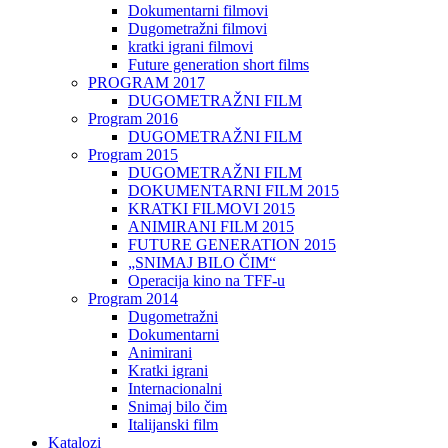
Dokumentarni filmovi
Dugometražni filmovi
kratki igrani filmovi
Future generation short films
PROGRAM 2017
DUGOMETRAŽNI FILM
Program 2016
DUGOMETRAŽNI FILM
Program 2015
DUGOMETRAŽNI FILM
DOKUMENTARNI FILM 2015
KRATKI FILMOVI 2015
ANIMIRANI FILM 2015
FUTURE GENERATION 2015
„SNIMAJ BILO ČIM“
Operacija kino na TFF-u
Program 2014
Dugometražni
Dokumentarni
Animirani
Kratki igrani
Internacionalni
Snimaj bilo čim
Italijanski film
Katalozi