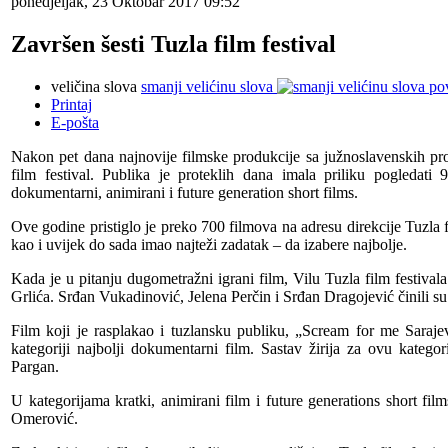
ponedjeljak, 23 Oktobar 2017 09:52
Završen šesti Tuzla film festival
veličina slova
smanji velićinu slova
po
Printaj
E-pošta
Nakon pet dana najnovije filmske produkcije sa južnoslavenskih pros
film festival. Publika je proteklih dana imala priliku pogledati 9
dokumentarni, animirani i future generation short films.
Ove godine pristiglo je preko 700 filmova na adresu direkcije Tuzla f
kao i uvijek do sada imao najteži zadatak – da izabere najbolje.
Kada je u pitanju dugometražni igrani film, Vilu Tuzla film festival
Grlića. Srđan Vukadinović, Jelena Perčin i Srđan Dragojević činili su 
Film koji je rasplakao i tuzlansku publiku, „Scream for me Sarajev
kategoriji najbolji dokumentarni film. Sastav žirija za ovu kate
Pargan.
U kategorijama kratki, animirani film i future generations short fil
Omerović.