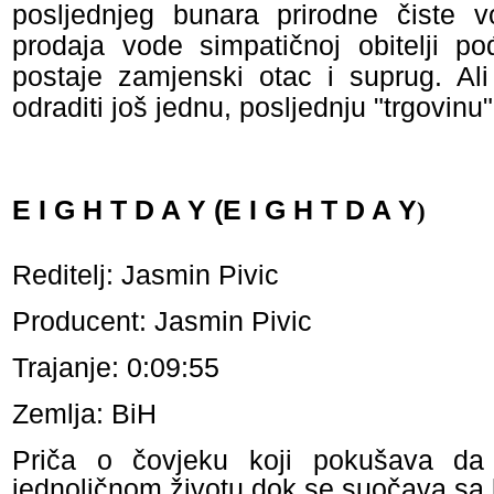
posljednjeg bunara prirodne čiste 
prodaja vode simpatičnoj obitelji po
postaje zamjenski otac i suprug. Al
odraditi još jednu, posljednju "trgovinu"
E I G H T D A Y (E I G H T D A Y
)
Reditelj: Jasmin Pivic
Producent: Jasmin Pivic
Trajanje: 0:09:55
Zemlja: BiH
Priča o čovjeku koji pokušava da
jednoličnom životu dok se suočava sa k