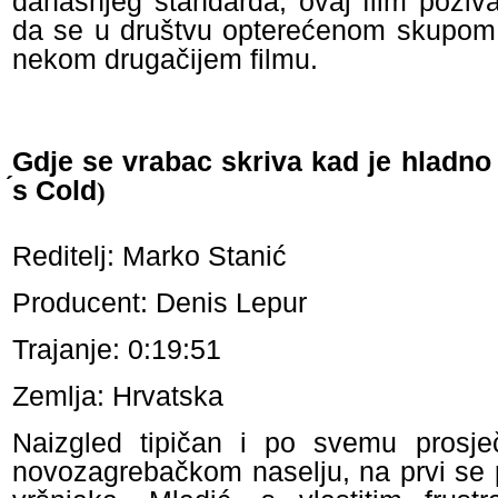
današnjeg standarda, ovaj film poziv
da se u društvu opterećenom skupom i
nekom drugačijem filmu.
Gdje se vrabac skriva kad je hladn
́s Cold
)
Reditelj: Marko Stanić
Producent: Denis Lepur
Trajanje: 0:19:51
Zemlja: Hrvatska
Naizgled tipičan i po svemu prosječ
novozagrebačkom naselju, na prvi se 