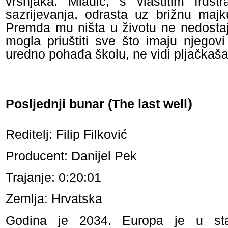
vršnjaka. Mladić, s vlastitim frust
sazrijevanja, odrasta uz brižnu majk
Premda mu ništa u životu ne nedosta
mogla priuštiti sve što imaju njegovi
uredno pohađa školu, ne vidi pljačkaša
)
Posljednji bunar (The last well
Reditelj: Filip Filković
Producent: Danijel Pek
Trajanje: 0:20:01
Zemlja: Hrvatska
Godina je 2034. Europa je u sta