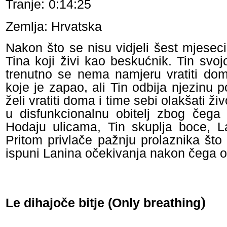
Tranje:
0:14:25
Zemlja: Hrvatska
Nakon što se nisu vidjeli šest mjesec
Tina koji živi kao beskućnik. Tin svo
trenutno se nema namjeru vratiti dom
koje je zapao, ali Tin odbija njezinu
želi vratiti doma i time sebi olakšati živo
u disfunkcionalnu obitelj zbog čega
Hodaju ulicama, Tin skuplja boce, 
Pritom privlače pažnju prolaznika što
ispuni Lanina očekivanja nakon čega on
)
Le dihajoče bitje (Only breathing