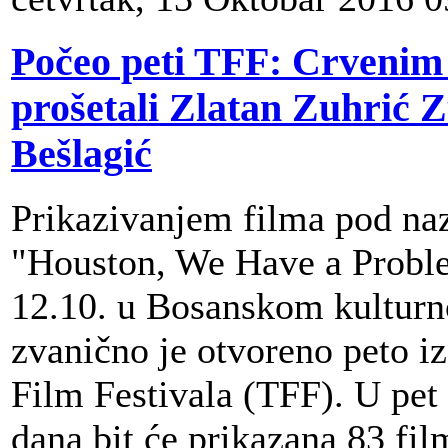
Počeo peti TFF: Crvenim
prošetali Zlatan Zuhrić Z
Bešlagić
Prikazivanjem filma pod n
"Houston, We Have a Proble
12.10. u Bosanskom kultur
zvanično je otvoreno peto i
Film Festivala (TFF). U pet 
dana bit će prikazana 83 fi