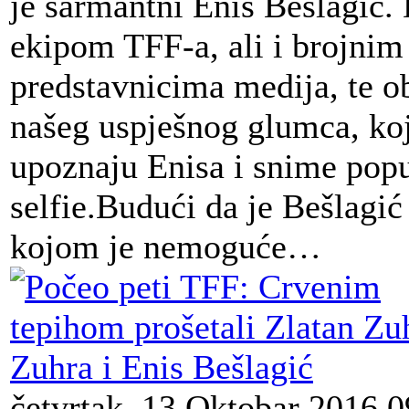
je šarmantni Enis Bešlagić. 
ekipom TFF-a, ali i brojnim
predstavnicima medija, te 
našeg uspješnog glumca, koj
upoznaju Enisa i snime popu
selfie.Budući da je Bešlagić
kojom je nemoguće…
četvrtak, 13 Oktobar 2016 0