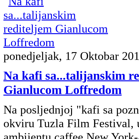
ponedjeljak, 17 Oktobar 20
Na kafi sa...talijanskim r
Gianlucom Loffredom
Na posljednjoj "kafi sa poz
okviru Tuzla Film Festival
ambijentu caffee New York-a