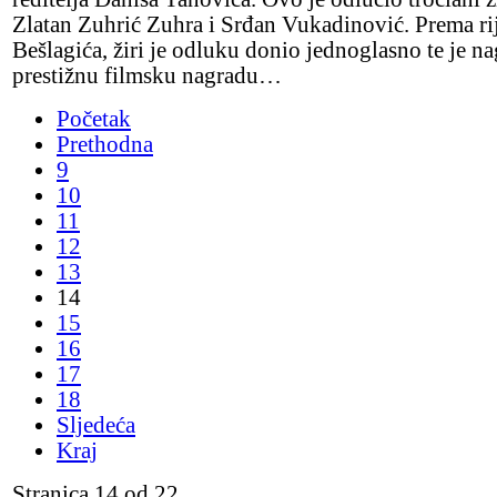
Zlatan Zuhrić Zuhra i Srđan Vukadinović. Prema ri
Bešlagića, žiri je odluku donio jednoglasno te je na
prestižnu filmsku nagradu…
Početak
Prethodna
9
10
11
12
13
14
15
16
17
18
Sljedeća
Kraj
Stranica 14 od 22