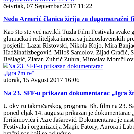
četvrtak, 07 Septembar 2017 11:22
Neda Arnerić članica žirija za dugometražni f
Kao što ste već navikli Tuzla Film Festivala svake
glumačka i rediteljska imena sa južnoslavenskih pro
posjetili: Lazar Ristovski, Nikola Kojo, Mira Banj
Hadžihafizbegović, Miloš Samolov, Zijad Gračić, 
Bešlagić, Zlatan Zuhrić Zuhra, Miroslav Momčilov
utorak, 15 Avgust 2017 16:06
Na 23. SFF-u prikazan dokumentarac „Igra ž
U okviru takmičarskog programa Bh. film na 23. Sa
ponedjeljak 14. augusta prikazan je dokumentarac „
Ibrišimovića i Azre Jašarević. Dokumentarac je nas
Festivala i organizacija Magic Fatory, Aurora i Lab
bračni par koji se odlučuje…