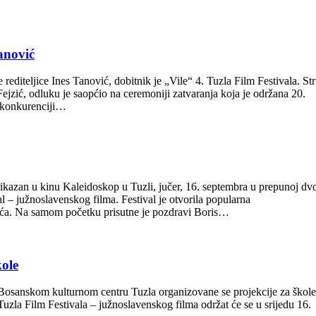
anović
teljice Ines Tanović, dobitnik je „Vile“ 4. Tuzla Film Festivala. Stru
jzić, odluku je saopćio na ceremoniji zatvaranja koja je održana 20.
 konkurenciji…
kazan u kinu Kaleidoskop u Tuzli, jučer, 16. septembra u prepunoj dv
l – južnoslavenskog filma. Festival je otvorila popularna
ića. Na samom početku prisutne je pozdravi Boris…
kole
u Bosanskom kulturnom centru Tuzla organizovane se projekcije za škole
Tuzla Film Festivala – južnoslavenskog filma održat će se u srijedu 16.