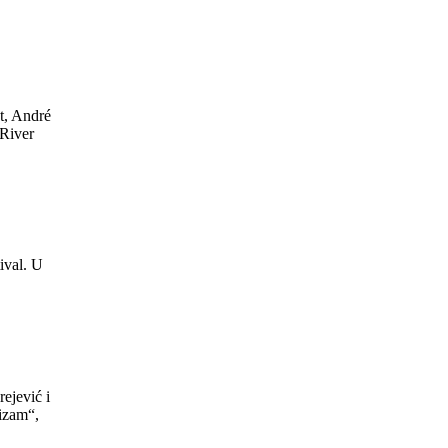
t, André
 River
ival. U
jević i
izam“,