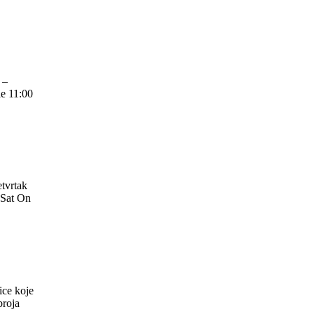
 –
e 11:00
tvrtak
 Sat On
ice koje
broja