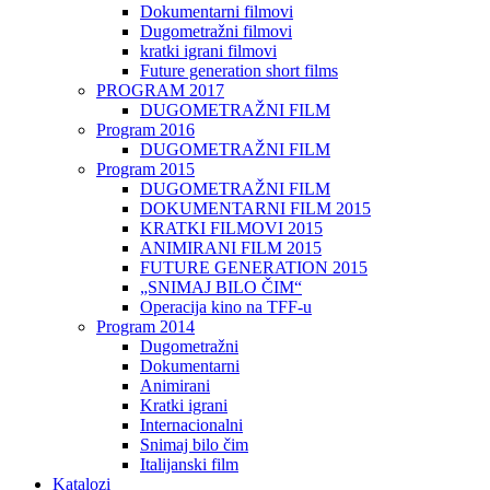
Dokumentarni filmovi
Dugometražni filmovi
kratki igrani filmovi
Future generation short films
PROGRAM 2017
DUGOMETRAŽNI FILM
Program 2016
DUGOMETRAŽNI FILM
Program 2015
DUGOMETRAŽNI FILM
DOKUMENTARNI FILM 2015
KRATKI FILMOVI 2015
ANIMIRANI FILM 2015
FUTURE GENERATION 2015
„SNIMAJ BILO ČIM“
Operacija kino na TFF-u
Program 2014
Dugometražni
Dokumentarni
Animirani
Kratki igrani
Internacionalni
Snimaj bilo čim
Italijanski film
Katalozi