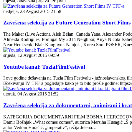
mjesta, obavezna prijava. Prijaviti…
nedjelja, 23 Avgust 2015 21:58
Završena selekcija za Future Generation Short Film
The Maker (Live Action), Alek Bélan, Canada Yana, Alexander Podop
Almeida Rodrigues, Portugal My 2014 Neighbor, Anya Nicola Isabel Z
Near Heukseok, Blair Kanghyuk Naujok , Korea Sout PØSER, Kue
srijeda, 12 Avgust 2015 09:59
Youtube kanal: TuzlaFilmFestival
I ove godine dešavanja na Tuzla Film Festivalu - južnoslavenskog fil
iščekivanju IV TFF-a pogledajte kako je to bilo prošle godine: 
utorak, 04 Avgust 2015 21:52
Završena selekcija za dokumentarni, animirani i krat
KATEGORIJA DOKUMENTARNI FILM BOSNA I HERCEGOVINA „Priča o 
Damir Bošnjak „What comes comes“, autorica Mersiha Husagić „Š p a g
autor Vedran Haračić, „Imperativ“, režija Jelena…