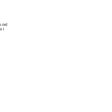
u rad
u i