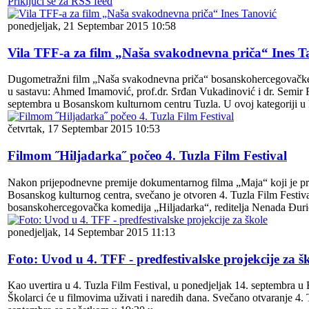
Priključi se za RSS feed
ponedjeljak, 21 Septembar 2015 10:58
Vila TFF-a za film „Naša svakodnevna priča“ Ines T
Dugometražni film „Naša svakodnevna priča“ bosanskohercegovačke redi
u sastavu: Ahmed Imamović, prof.dr. Srđan Vukadinović i dr. Semir Fe
septembra u Bosanskom kulturnom centru Tuzla. U ovoj kategoriji u
četvrtak, 17 Septembar 2015 10:53
Filmom ˝Hiljadarka˝ počeo 4. Tuzla Film Festival
Nakon prijepodnevne premije dokumentarnog filma „Maja“ koji je pri
Bosanskog kulturnog centra, svečano je otvoren 4. Tuzla Film Festiva
bosanskohercegovačka komedija „Hiljadarka“, reditelja Nenada Đur
ponedjeljak, 14 Septembar 2015 11:13
Foto: Uvod u 4. TFF - predfestivalske projekcije za š
Kao uvertira u 4. Tuzla Film Festival, u ponedjeljak 14. septembra 
Školarci će u filmovima uživati i naredih dana. Svečano otvaranje 4. 