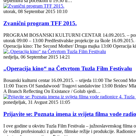
septembra sa početkom u 19:30 u…
utorak, 08 Septembar 2015 10:10
Zvanični program TFF 2015.
PROGRAM BOSANSKI KULTURNI CENTAR 14.09.2015. – ponedjeljak 
utorak 09:00 – 13:00 Predfestivalske projekcije za škole 16.09.
Operacija kino: The Second Mother/ Druga majka 13:00 Operacija ki
nedjelja, 06 Septembar 2015 14:21
„Operacija kino“ na Četvrtom Tuzla Film Festivalu
Bosanski kulturni centar 16.09.2015. – srijeda 11:00 The Second Mot
11:00 Traces Of Sandalwood/ Tragovi sandalovine 13:00 Brides/ Mla
A Branch Reflecting On Existance / Golub sjedi…
ponedjeljak, 31 Avgust 2015 11:05
Prijavite se: Poznata imena iz svijeta filma vode radi
I ove godine u okviru Tuzla Film Festivala – južnoslavenskog filma o
će voditi profesionalci z glume, filmske režije i produkcije. Radionic