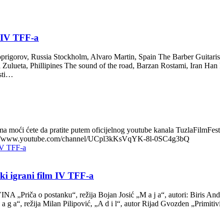
s IV TFF-a
rigorov, Russia Stockholm, Alvaro Martin, Spain The Barber Guitaris
ulueta, Phillipines The sound of the road, Barzan Rostami, Iran Han
sti…
ma moći ćete da pratite putem oficijelnog youtube kanala TuzlaFilmFest
https://www.youtube.com/channel/UCpl3kKsVqYK-8l-0SC4g3bQ
ki igrani film IV TFF-a
postanku“, režija Bojan Josić „M a j a“, autori: Biris Andre
 a“, režija Milan Pilipović, „A d i l“, autor Rijad Gvozden „Primitiv