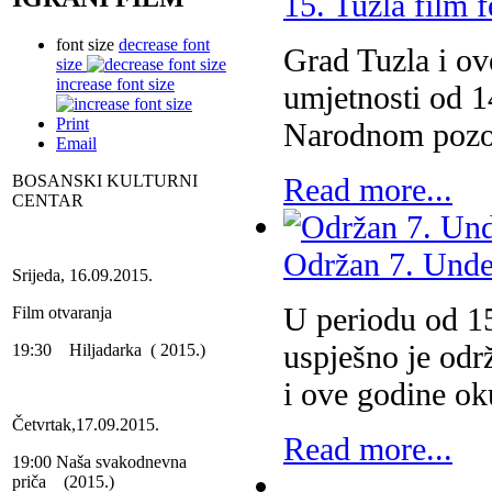
15. Tuzla film f
font size
decrease font
Grad Tuzla i ove
size
increase font size
umjetnosti od 1
Print
Narodnom pozor
Email
BOSANSKI KULTURNI
Read more...
CENTAR
Održan 7. Unde
Srijeda, 16.09.2015.
U periodu od 15
Film otvaranja
uspješno je odr
19:30 Hiljadarka ( 2015.)
i ove godine o
Četvrtak,17.09.2015.
Read more...
19:00 Naša svakodnevna
priča (2015.)