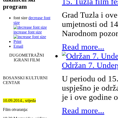
15. Tuzla film fe
program
Grad Tuzla i ove
font size
decrease font
umjetnosti od 14
size
Narodnom pozori
increase font size
Print
Read more...
Email
DUGOMETRAŽNI
IGRANI FILM
Održan 7. Under
U periodu od 15.
BOSANSKI KULTURNI
CENTAR
uspješno je održ
je i ove godine
10.09.2014., srijeda
Read more...
Film otvaranja: