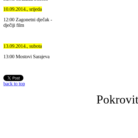
10.09.2014., srijeda
12:00 Zagonetni dječak -
dječiji film
13.09.2014., subota
13:00 Mostovi Sarajeva
back to top
Pokrovit