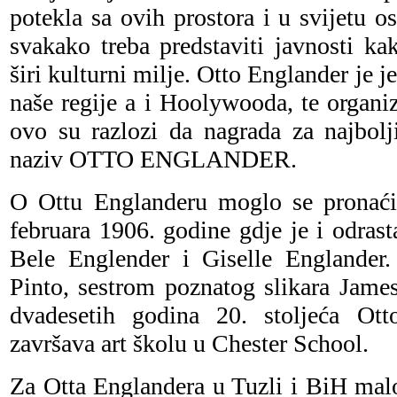
potekla sa ovih prostora i u svijetu os
svakako treba predstaviti javnosti k
širi kulturni milje. Otto Englander je 
naše regije a i Hoolywooda, te organiz
ovo su razlozi da nagrada za najbolj
naziv OTTO ENGLANDER.
O Ottu Englanderu moglo se pronaći
februara 1906. godine gdje je i odrast
Bele Englender i Giselle Englander
Pinto, sestrom poznatog slikara Jam
dvadesetih godina 20. stoljeća Ot
završava art školu u Chester School.
Za Otta Englandera u Tuzli i BiH malo 