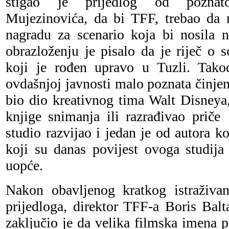
stigao je prijedlog od poznat
Mujezinovića, da bi TFF, trebao da 
nagradu za scenario koja bi nosila 
obrazloženju je pisalo da je riječ o s
koji je rođen upravo u Tuzli. Tako
ovdašnjoj javnosti malo poznata činjen
bio dio kreativnog tima Walt Disneya, 
knjige snimanja ili razrađivao priče
studio razvijao i jedan je od autora k
koji su danas povijest ovoga studija 
uopće.
Nakon obavljenog kratkog istraživ
prijedloga, direktor TFF-a Boris Bal
zaključio je da velika filmska imena 