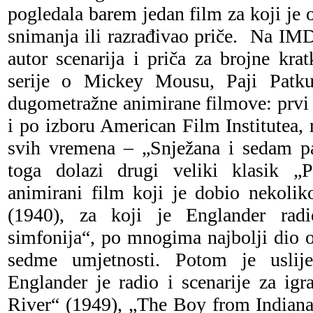
pogledala barem jedan film za koji je o
snimanja ili razrađivao priče.
Na IMDb
autor scenarija i priča za brojne kra
serije o Mickey Mousu, Paji Patk
dugometražne animirane filmove: prvi 
i po izboru American Film Institutea, 
svih vremena – „Snježana i sedam p
toga dolazi drugi veliki klasik „P
animirani film koji je dobio nekolik
(1940), za koji je Englander radi
simfonija“, po mnogima najbolji dio 
sedme umjetnosti. Potom je uslij
Englander je radio i scenarije za ig
River“ (1949), „The Boy from Indiana