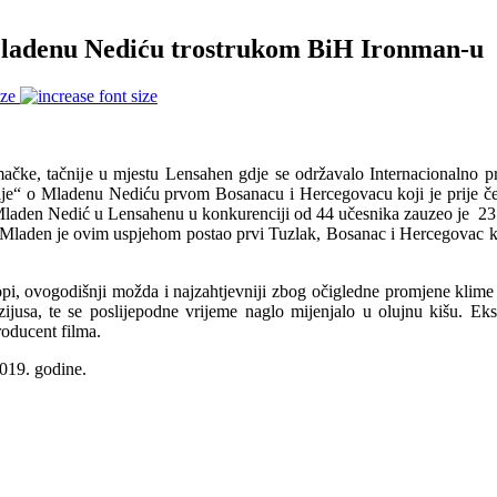
Mladenu Nediću trostrukom BiH Ironman-u
ize
ačke, tačnije u mjestu Lensahen gdje se održavalo Internacionalno pr
“ o Mladenu Nediću prvom Bosanacu i Hercegovacu koji je prije četi
m. Mladen Nedić u Lensahenu u konkurenciji od 44 učesnika zauzeo je
23
 Mladen je ovim uspjehom postao prvi Tuzlak, Bosanac i Hercegovac koji
ropi, ovogodišnji možda i najzahtjevniji zbog očigledne promjene klim
zijusa, te se poslijepodne vrijeme naglo mijenjalo u olujnu kišu. Ek
roducent filma.
2019. godine.