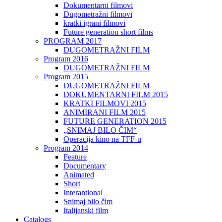
Dokumentarni filmovi
Dugometražni filmovi
kratki igrani filmovi
Future generation short films
PROGRAM 2017
DUGOMETRAŽNI FILM
Program 2016
DUGOMETRAŽNI FILM
Program 2015
DUGOMETRAŽNI FILM
DOKUMENTARNI FILM 2015
KRATKI FILMOVI 2015
ANIMIRANI FILM 2015
FUTURE GENERATION 2015
„SNIMAJ BILO ČIM“
Operacija kino na TFF-u
Program 2014
Feature
Documentary
Animated
Short
Interantional
Snimaj bilo čim
Italijanski film
Catalogs