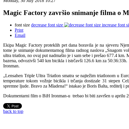
Monday, 30 July 2018 10:27
Magic Factory završio snimanje filma o 
font size
decrease font size
increase font s
Print
Email
Ekipa Magic Factory proteklih pet dana boravila je na sjeveru Njem
tome je snimanje dokumentarnog filma radnog naslova „Snagom volje
ultra triatlon, no ovaj put nadmašio je i sam sebe i prešao 677.4 k
bazena, odvozivši 540 km bicikla i istrčavši 126.6 km za 50:36:33h.
Ironman.
„Lensahen Triple Ultra Triatlon smatra se najtežim triatlonom u Eu
temperature tokom vožnje bicikla i trčanja dostizale 31 stepen Cel
spremne ljude. Bravo za Mladena!“ istakao je Boris Balta, reditelj i p
Dokumentarni film o BiH Ironman-u
trebao bi biti završen u aprilu 
back to top