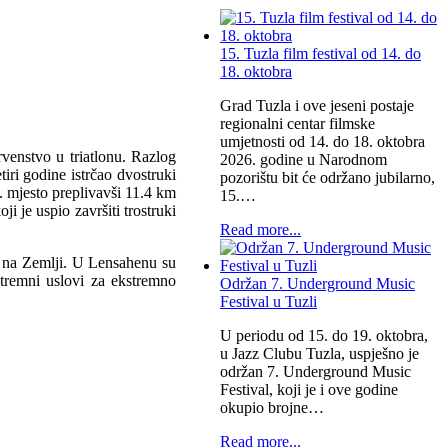
15. Tuzla film festival od 14. do
18. oktobra
Grad Tuzla i ove jeseni postaje
regionalni centar filmske
umjetnosti od 14. do 18. oktobra
venstvo u triatlonu. Razlog
2026. godine u Narodnom
ri godine istrčao dvostruki
pozorištu bit će održano jubilarno,
. mjesto preplivavši 11.4 km
15.…
 je uspio završiti trostruki
Read more...
e na Zemlji. U Lensahenu su
stremni uslovi za ekstremno
Održan 7. Underground Music
Festival u Tuzli
U periodu od 15. do 19. oktobra,
u Jazz Clubu Tuzla, uspješno je
održan 7. Underground Music
Festival, koji je i ove godine
okupio brojne…
Read more...