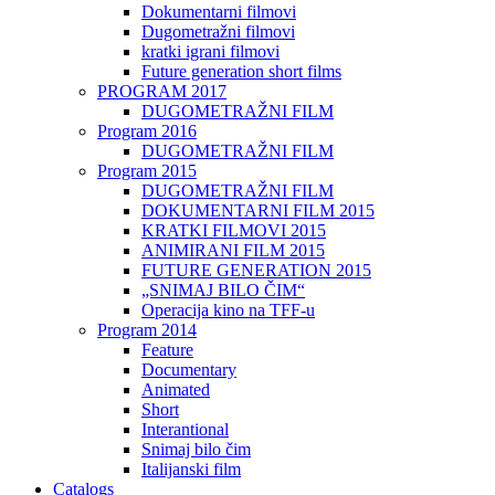
Dokumentarni filmovi
Dugometražni filmovi
kratki igrani filmovi
Future generation short films
PROGRAM 2017
DUGOMETRAŽNI FILM
Program 2016
DUGOMETRAŽNI FILM
Program 2015
DUGOMETRAŽNI FILM
DOKUMENTARNI FILM 2015
KRATKI FILMOVI 2015
ANIMIRANI FILM 2015
FUTURE GENERATION 2015
„SNIMAJ BILO ČIM“
Operacija kino na TFF-u
Program 2014
Feature
Documentary
Animated
Short
Interantional
Snimaj bilo čim
Italijanski film
Catalogs