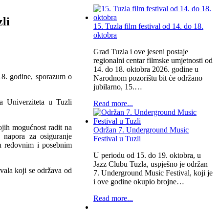
li
15. Tuzla film festival od 14. do 18.
oktobra
Grad Tuzla i ove jeseni postaje
regionalni centar filmske umjetnosti od
14. do 18. oktobra 2026. godine u
018. godine, sporazum o
Narodnom pozorištu bit će održano
jubilarno, 15.…
a Univerziteta u Tuzli
Read more...
ojih mogućnost radit na
Održan 7. Underground Music
ih napora za osiguranje
Festival u Tuzli
 u redovnim i posebnim
U periodu od 15. do 19. oktobra, u
Jazz Clubu Tuzla, uspješno je održan
vala koji se održava od
7. Underground Music Festival, koji je
i ove godine okupio brojne…
Read more...