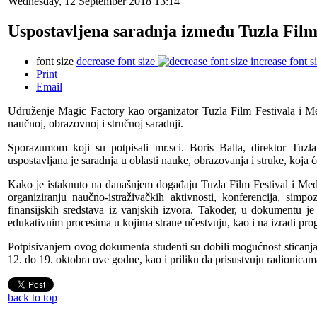
Wednesday, 12 September 2018 13:14
Uspostavljena saradnja između Tuzla Film 
font size
decrease font size
increase font s
Print
Email
Udruženje Magic Factory kao organizator Tuzla Film Festivala i Med
naučnoj, obrazovnoj i stručnoj saradnji.
Sporazumom koji su potpisali mr.sci. Boris Balta, direktor Tuzl
uspostavljana je saradnja u oblasti nauke, obrazovanja i struke, koja ć
Kako je istaknuto na današnjem događaju Tuzla Film Festival i Medi
organiziranju naučno-istraživačkih aktivnosti, konferencija, simp
finansijskih sredstava iz vanjskih izvora. Također, u dokumentu 
edukativnim procesima u kojima strane učestvuju, kao i na izradi pr
Potpisivanjem ovog dokumenta studenti su dobili mogućnost sticanja
12. do 19. oktobra ove godne, kao i priliku da prisustvuju radionicam
back to top