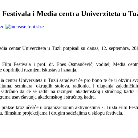
Festivala i Media centra Univerziteta u Tuz
ize
ia centar Univerziteta u Tuzli potpisali su danas, 12. septembra, 2
a Film Festivala i prof. dr. Enes Osmančević, voditelj Media centr
e doprinijeti razmjeni iskustava i znanja.
a centar Univerziteta u Tuzli sarađivat će pro bono te će u okviru sv
ozijuma, seminara, okruglih stolova, radionica i ulaganja zajedničk
je sadržano da će se raditi na razmjeni akademskog i stručnog kadra
ograma usavršavanja akademskog i stručnog kadra.
 prakse kroz učešće u organizacionim aktivnostima 7. Tuzla Film Festi
a, filmskim projekcijama i drugim sadržajima u sklopu festivala.