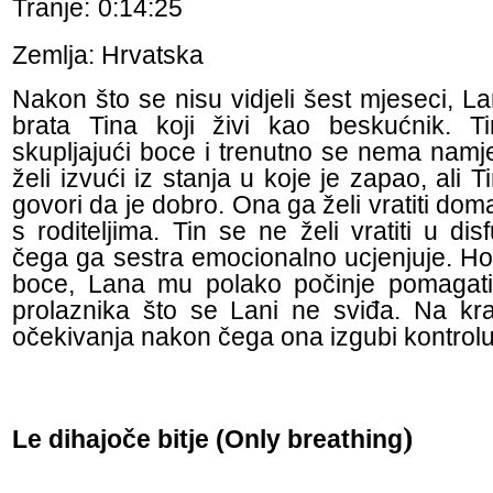
Tranje:
0:14:25
Zemlja: Hrvatska
Nakon što se nisu vidjeli šest mjeseci, L
brata Tina koji živi kao beskućnik. T
skupljajući boce i trenutno se nema namj
želi izvući iz stanja u koje je zapao, ali 
govori da je dobro. Ona ga želi vratiti doma
s roditeljima. Tin se ne želi vratiti u di
čega ga sestra emocionalno ucjenjuje. Ho
boce, Lana mu polako počinje pomagati.
prolaznika što se Lani ne sviđa. Na kra
očekivanja nakon čega ona izgubi kontrolu
)
Le dihajoče bitje (Only breathing