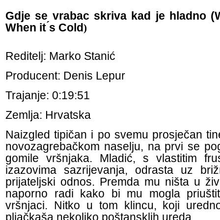
Gdje se vrabac skriva kad je hladno 
When it ́s Cold
)
Reditelj: Marko Stanić
Producent: Denis Lepur
Trajanje: 0:19:51
Zemlja: Hrvatska
Naizgled tipičan i po svemu prosječan tine
novozagrebačkom naselju, na prvi se pog
gomile vršnjaka. Mladić, s vlastitim fru
izazovima sazrijevanja, odrasta uz br
prijateljski odnos. Premda mu ništa u ži
naporno radi kako bi mu mogla priuštit
vršnjaci. Nitko u tom klincu, koji ured
pljačkaša nekoliko poštansklih ureda.