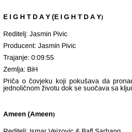
E I G H T D A Y (E I G H T D A Y
)
Reditelj: Jasmin Pivic
Producent: Jasmin Pivic
Trajanje: 0:09:55
Zemlja: BiH
Priča o čovjeku koji pokušava da prona
jednoličnom životu dok se suočava sa ključ
Ameen (Ameen
)
Reditelj: Ismar Vejzovic & Bafl Sarhang