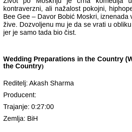
Život po Moskriju je crna komedija u
kontraverzni, ali nažalost pokojni, hiphop
Bee Gee – Davor Bobić Moskri, iznenada v
žive. Dozvoljenu mu je da se vrati u oblik
jer je samo tada bio čist.
Wedding Preparations in the Country (
the Country
)
Reditelj: Akash Sharma
Producent:
Trajanje: 0:27:00
Zemlja: BiH