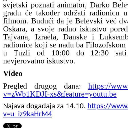
svjetski poznati animator, Darko Be
gradu će također održati radionicu 
filmom. Budući da je Belevski već d
Oskara, a svoje radno iskustvo pore
Tajvana, Izraela, Danske i Luksem
radionice koji se nađu ba Filozofskom 
u Tuzli od 10:00 do 12:30 sati 
nevjerovatno iskustvo.
Video
Pregled drugog dana:
https://www
v=zWb1KDJI-xs&feature=youtu.be
Najava događaja za 14.10.
https://www
v=u_iz9kaHrM4