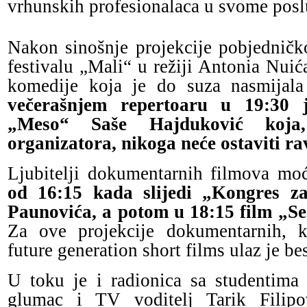
vrhunskih profesionalaca u svome posl
Nakon sinošnje projekcije pobjednič
festivalu „Mali“ u režiji Antonia Nui
komedije koja je do suza nasmijala 
večerašnjem repertoaru u 19:30 j
„Meso“ Saše Hajduković koja
organizatora, nikoga neće ostaviti r
Ljubitelji dokumentarnih filmova moć
od 16:15 kada slijedi „Kongres z
Paunovića, a potom u 18:15 film „Se
Za ove projekcije dokumentarnih, kr
future generation short films ulaz je be
U toku je i radionica sa studentima
glumac i TV voditelj Tarik Filipo