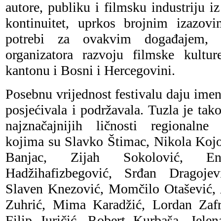
autore, publiku i filmsku industriju i
kontinuitet, uprkos brojnim izazov
potrebi za ovakvim događajem, 
organizatora razvoju filmske kultu
kantonu i Bosni i Hercegovini.
Posebnu vrijednost festivalu daju imen
posjećivala i podržavala. Tuzla je ta
najznačajnijih ličnosti regionalne
kojima su Slavko Štimac, Nikola Koj
Banjac, Zijah Sokolović, En
Hadžihafizbegović, Srđan Dragojev
Slaven Knezović, Momčilo Otašević,
Zuhrić, Mima Karadžić, Lordan Zafr
Filip Juričić, Robert Kurbaša, Jele