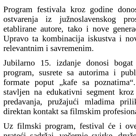
Program festivala kroz godine dono
ostvarenja iz južnoslavenskog pro
etablirane autore, tako i nove generac
Upravo ta kombinacija iskustva i nov
relevantnim i savremenim.
Jubilarno 15. izdanje donosi bogat 
program, susrete sa autorima i publ
formate poput „kafe sa poznatima“
stavljen na edukativni segment kroz 
predavanja, pružajući mladima pril
direktan kontakt sa filmskim profesion
Uz filmski program, festival će i ov
prateći sadržaj, večernje svirke, druž