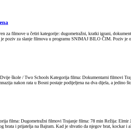
rena
en za filmove u četiri kategorije: dugometražni, kratki igrani, dokument
n je poziv za slanje filmova u programu SNIMAJ BILO ČIM. Poziv je o
ole / Two Schools Kategorija filma: Dokumentarni filmovi Traja
zija nakon rata u Bosni postaje podijeljena na dva dijela, a jedino št
 filma: Dugometražni filmovi Trajanje filma: 78 min Režija: Elmir 
 brata i prijatelja na Bajram. Kad je shvatio da njegov brat, kockar i a