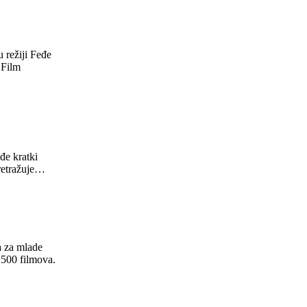
 režiji Feđe
 Film
đe kratki
pretražuje…
a za mlade
o 500 filmova.