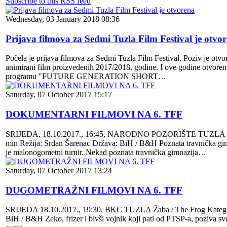
Subscribe to this RSS feed
Wednesday, 03 January 2018 08:36
Prijava filmova za Sedmi Tuzla Film Festival je otvo
Počela je prijava filmova za Sedmi Tuzla Film Festival. Poziv je otvor
animirani film proizvedenih 2017/2018. godine. I ove godine otvore
programu "FUTURE GENERATION SHORT…
Saturday, 07 October 2017 15:17
DOKUMENTARNI FILMOVI NA 6. TFF
SRIJEDA, 18.10.2017., 16:45, NARODNO POZORIŠTE TUZLA Dvije šk
min Režija: Srđan Šarenac Država: BiH / B&H Poznata travnička gimna
je malonogometni turnir. Nekad poznata travnička gimnazija…
Saturday, 07 October 2017 13:24
DUGOMETRAŽNI FILMOVI NA 6. TFF
SRIJEDA 18.10.2017., 19:30, BKC TUZLA Žaba / The Frog Kategorija
BiH / B&H Zeko, frizer i bivši vojnik koji pati od PTSP-a, poziva svog