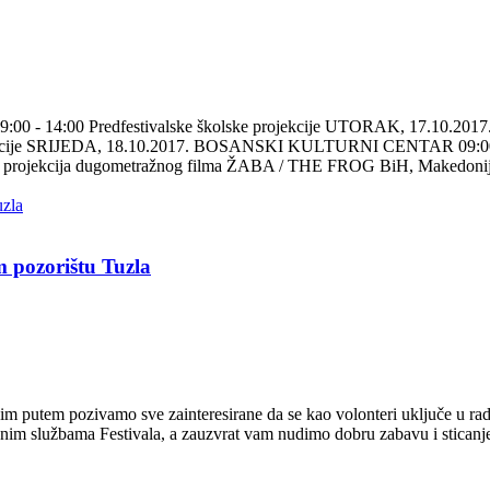
 14:00 Predfestivalske školske projekcije UTORAK, 17.10.20
jekcije SRIJEDA, 18.10.2017. BOSANSKI KULTURNI CENTAR 09:00
ja i projekcija dugometražnog filma ŽABA / THE FROG BiH, Makedonija
 pozorištu Tuzla
im putem pozivamo sve zainteresirane da se kao volonteri uključe u rad
nim službama Festivala, a zauzvrat vam nudimo dobru zabavu i sticanj