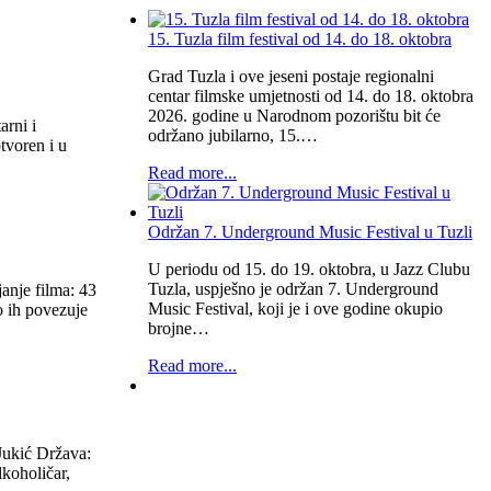
15. Tuzla film festival od 14. do 18. oktobra
Grad Tuzla i ove jeseni postaje regionalni
centar filmske umjetnosti od 14. do 18. oktobra
2026. godine u Narodnom pozorištu bit će
arni i
održano jubilarno, 15.…
tvoren i u
Read more...
Održan 7. Underground Music Festival u Tuzli
U periodu od 15. do 19. oktobra, u Jazz Clubu
Tuzla, uspješno je održan 7. Underground
nje filma: 43
Music Festival, koji je i ove godine okupio
o ih povezuje
brojne…
Read more...
Jukić Država:
lkoholičar,