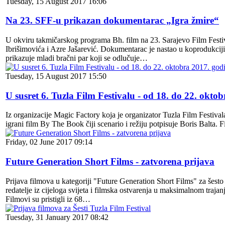
Tuesday, 15 August 2017 16:06
Na 23. SFF-u prikazan dokumentarac „Igra žmire“
U okviru takmičarskog programa Bh. film na 23. Sarajevo Film Festiv
Ibrišimovića i Azre Jašarević. Dokumentarac je nastao u koprodukciji
prikazuje mladi bračni par koji se odlučuje…
Tuesday, 15 August 2017 15:50
U susret 6. Tuzla Film Festivalu - od 18. do 22. okto
Iz organizacije Magic Factory koja je organizator Tuzla Film Festivala
igrani film By The Book čiji scenario i režiju potpisuje Boris Balta. F
Friday, 02 June 2017 09:14
Future Generation Short Films - zatvorena prijava
Prijava filmova u kategoriji "Future Generation Short Films" za šesto
redatelje iz cijeloga svijeta i filmska ostvarenja u maksimalnom traja
Filmovi su pristigli iz 68…
Tuesday, 31 January 2017 08:42