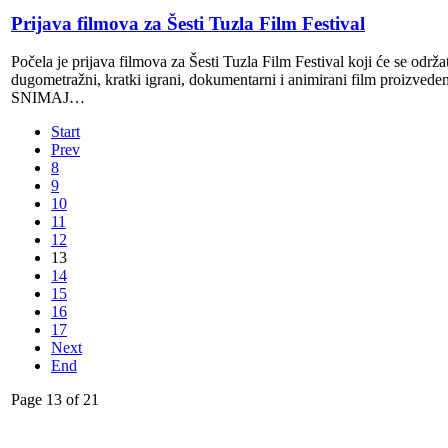
Prijava filmova za Šesti Tuzla Film Festival
Počela je prijava filmova za Šesti Tuzla Film Festival koji će se održa
dugometražni, kratki igrani, dokumentarni i animirani film proizvede
SNIMAJ…
Start
Prev
8
9
10
11
12
13
14
15
16
17
Next
End
Page 13 of 21