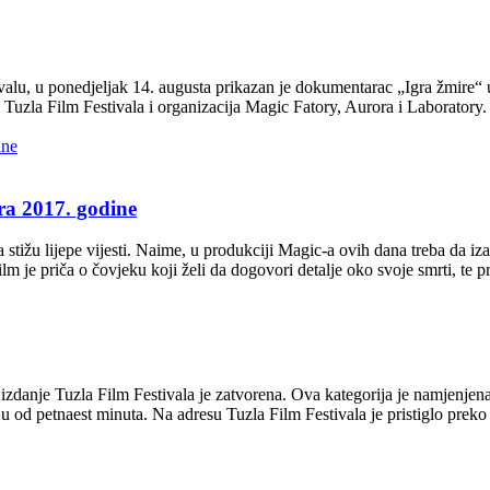
alu, u ponedjeljak 14. augusta prikazan je dokumentarac „Igra žmire“ u
 Tuzla Film Festivala i organizacija Magic Fatory, Aurora i Laboratory.
bra 2017. godine
 stižu lijepe vijesti. Naime, u produkciji Magic-a ovih dana treba da iza
ilm je priča o čovjeku koji želi da dogovori detalje oko svoje smrti, te 
 izdanje Tuzla Film Festivala je zatvorena. Ova kategorija je namjenjen
nju od petnaest minuta. Na adresu Tuzla Film Festivala je pristiglo prek