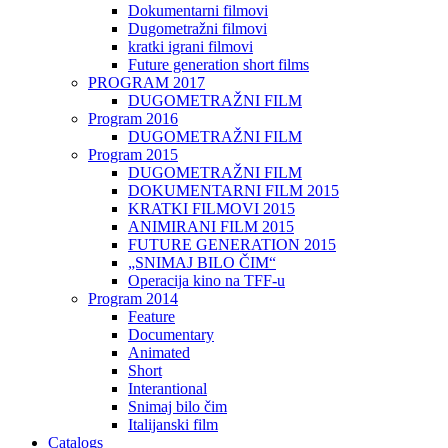
Dokumentarni filmovi
Dugometražni filmovi
kratki igrani filmovi
Future generation short films
PROGRAM 2017
DUGOMETRAŽNI FILM
Program 2016
DUGOMETRAŽNI FILM
Program 2015
DUGOMETRAŽNI FILM
DOKUMENTARNI FILM 2015
KRATKI FILMOVI 2015
ANIMIRANI FILM 2015
FUTURE GENERATION 2015
„SNIMAJ BILO ČIM“
Operacija kino na TFF-u
Program 2014
Feature
Documentary
Animated
Short
Interantional
Snimaj bilo čim
Italijanski film
Catalogs